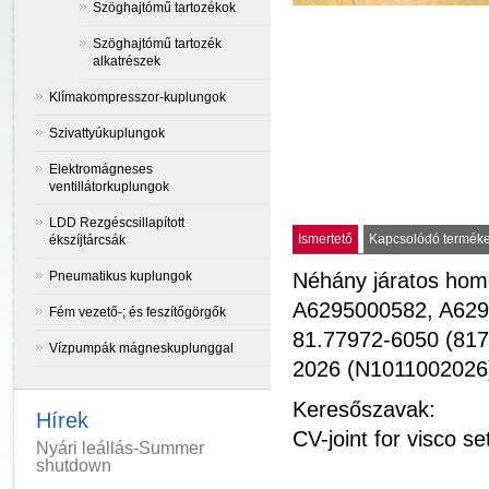
Szöghajtómű tartozékok
Szöghajtómű tartozék
alkatrészek
Klímakompresszor-kuplungok
Szivattyúkuplungok
Elektromágneses
ventillátorkuplungok
LDD Rezgéscsillapított
Ismertető
Kapcsolódó termék
ékszíjtárcsák
Néhány járatos homo
Pneumatikus kuplungok
A6295000582, A629
Fém vezető-; és feszítőgörgők
81.77972-6050 (817
Vízpumpák mágneskuplunggal
2026 (N1011002026)
Keresőszavak:
Hírek
CV-joint for visco 
Nyári leállás-Summer
shutdown