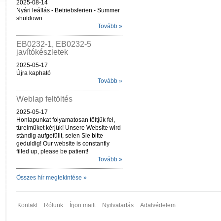
2025-08-14
Nyári leállás - Betriebsferien - Summer
shutdown
Tovább »
EB0232-1, EB0232-5
javítókészletek
2025-05-17
Újra kapható
Tovább »
Weblap feltöltés
2025-05-17
Honlapunkat folyamatosan töltjük fel,
türelmüket kérjük! Unsere Website wird
ständig aufgefüllt, seien Sie bitte
geduldig! Our website is constantly
filled up, please be patient!
Tovább »
Összes hír megtekintése »
Kontakt
Rólunk
Írjon mailt
Nyitvatartás
Adatvédelem