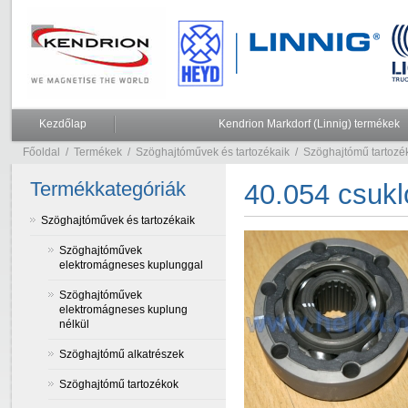
Kezdőlap
Kendrion Markdorf (Linnig) termékek
Főoldal
/
Termékek
/
Szöghajtóművek és tartozékaik
/
Szöghajtómű tartozé
Termékkategóriák
40.054 csukl
Szöghajtóművek és tartozékaik
Szöghajtóművek
elektromágneses kuplunggal
Szöghajtóművek
elektromágneses kuplung
nélkül
Szöghajtómű alkatrészek
Szöghajtómű tartozékok