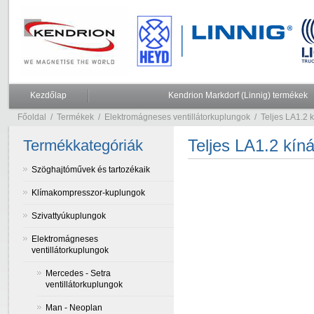
Kezdőlap
Kendrion Markdorf (Linnig) termékek
Főoldal
/
Termékek
/
Elektromágneses ventillátorkuplungok
/
Teljes LA1.2 k
Teljes LA1.2 kínál
Termékkategóriák
Szöghajtóművek és tartozékaik
Klímakompresszor-kuplungok
Szivattyúkuplungok
Elektromágneses
ventillátorkuplungok
Mercedes - Setra
ventillátorkuplungok
Man - Neoplan