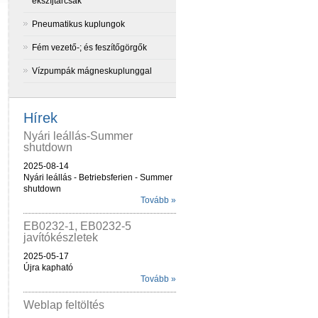
ékszíjtárcsák
Pneumatikus kuplungok
Fém vezető-; és feszítőgörgők
Vízpumpák mágneskuplunggal
Hírek
Nyári leállás-Summer
shutdown
2025-08-14
Nyári leállás - Betriebsferien - Summer
shutdown
Tovább »
EB0232-1, EB0232-5
javítókészletek
2025-05-17
Újra kapható
Tovább »
Weblap feltöltés