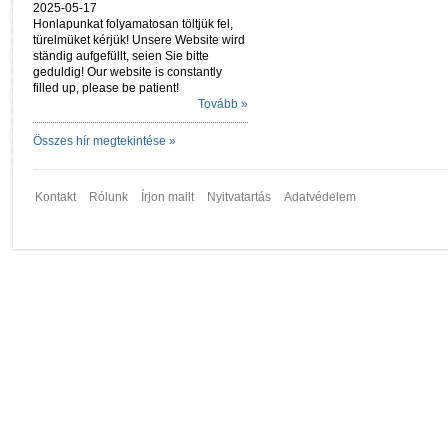
2025-05-17
Honlapunkat folyamatosan töltjük fel,
türelmüket kérjük! Unsere Website wird
ständig aufgefüllt, seien Sie bitte
geduldig! Our website is constantly
filled up, please be patient!
Tovább »
Összes hír megtekintése »
Kontakt
Rólunk
Írjon mailt
Nyitvatartás
Adatvédelem