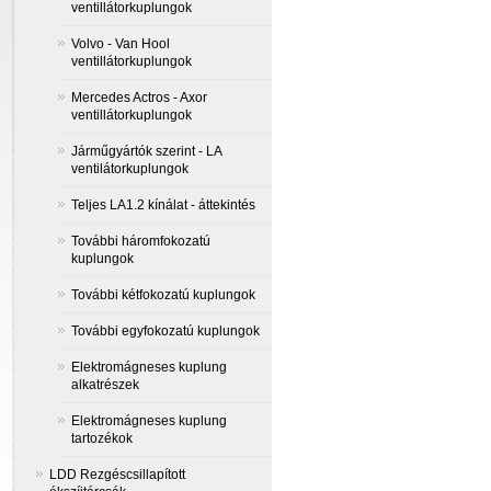
ventillátorkuplungok
Volvo - Van Hool
ventillátorkuplungok
Mercedes Actros - Axor
ventillátorkuplungok
Járműgyártók szerint - LA
ventilátorkuplungok
Teljes LA1.2 kínálat - áttekintés
További háromfokozatú
kuplungok
További kétfokozatú kuplungok
További egyfokozatú kuplungok
Elektromágneses kuplung
alkatrészek
Elektromágneses kuplung
tartozékok
LDD Rezgéscsillapított