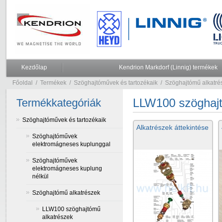
Kezdőlap
Kendrion Markdorf (Linnig) termékek
Főoldal
/
Termékek
/
Szöghajtóművek és tartozékaik
/
Szöghajtómű alkatré
LLW100 szöghajt
Termékkategóriák
Szöghajtóművek és tartozékaik
Alkatrészek áttekintése
Szöghajtóművek
elektromágneses kuplunggal
Szöghajtóművek
elektromágneses kuplung
nélkül
Szöghajtómű alkatrészek
LLW100 szöghajtómű
alkatrészek