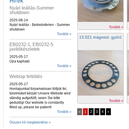
Hírek
Nyári leállás-Summer
shutdown
2025-08-14
Nyári leállás - Betriebsferien - Summer
Tovább »
shutdown
Tovább »
13.021 mágnest. gyűrű
EB0232-1, EB0232-5
javítókészletek
2025-05-17
Újra kapható
Tovább »
Weblap feltöltés
2025-05-17
Honlapunkat folyamatosan töltjük fel,
türelmüket kérjük! Unsere Website wird
ständig aufgefüllt, seien Sie bitte
Tovább »
geduldig! Our website is constantly
filled up, please be patient!
Tovább »
«
1
2
3
4
»
Összes hír megtekintése »