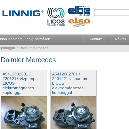
rion Markdorf (Linnig) termékek
Kontakt
Rólunk
plunggal
/
Daimler Mercedes
Daimler Mercedes
A5412002801 /
A5412002701 /
2201218 vízpumpa
2201221 vízpumpa
LICOS
LICOS
elektromágneses
elektromágneses
kuplunggal
kuplunggal