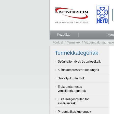
Kezdőlap
Kend
Főoldal
/
Termékek
/
Vízpumpák mágnesku
Termékkategóriák
Szöghajtóművek és tartozékaik
Klímakompresszor-kuplungok
Szivattyúkuplungok
Elektromágneses
ventillátorkuplungok
LDD Rezgéscsillapított
ékszíjtárcsák
Pneumatikus kuplungok