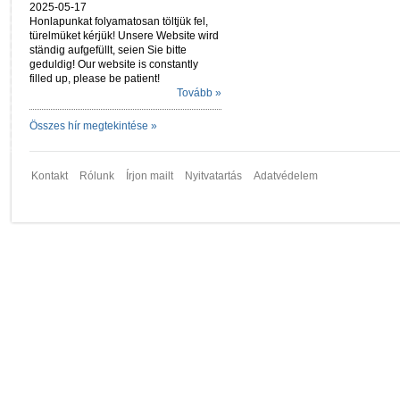
2025-05-17
Honlapunkat folyamatosan töltjük fel,
türelmüket kérjük! Unsere Website wird
ständig aufgefüllt, seien Sie bitte
geduldig! Our website is constantly
filled up, please be patient!
Tovább »
Összes hír megtekintése »
Kontakt
Rólunk
Írjon mailt
Nyitvatartás
Adatvédelem