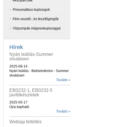
ékszíjtárcsák
Pneumatikus kuplungok
Fém vezető-; és feszítőgörgők
Vízpumpák mágneskuplunggal
Hírek
Nyári leállás-Summer
shutdown
2025-08-14
Nyári leállás - Betriebsferien - Summer
shutdown
Tovább »
EB0232-1, EB0232-5
javítókészletek
2025-05-17
Újra kapható
Tovább »
Weblap feltöltés