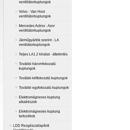
ventillátorkuplungok
Volvo - Van Hool
ventillátorkuplungok
Mercedes Actros - Axor
ventillátorkuplungok
Járműgyártók szerint - LA
ventilátorkuplungok
Teljes LA1.2 kínálat - áttekintés
További háromfokozatú
kuplungok
További kétfokozatú kuplungok
További egyfokozatú kuplungok
Elektromágneses kuplung
alkatrészek
Elektromágneses kuplung
tartozékok
LDD Rezgéscsillapított