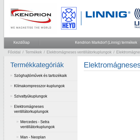
Kezdőlap
Kendrion Markdorf (Linnig) termékek
Főoldal
/
Termékek
/
Elektromágneses ventillátorkuplungok
/
Elektromágne
Elektromágneses
Termékkategóriák
Szöghajtóművek és tartozékaik
Klímakompresszor-kuplungok
Szivattyúkuplungok
Elektromágneses
ventillátorkuplungok
Mercedes - Setra
ventillátorkuplungok
Man - Neoplan