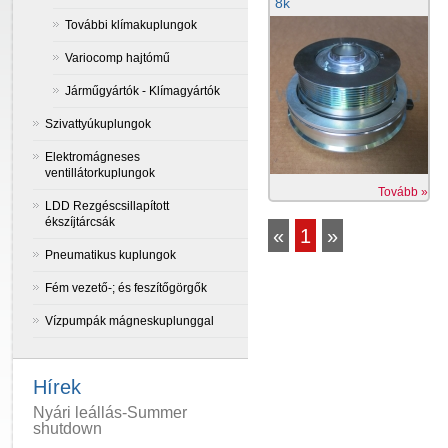
8k
További klímakuplungok
Variocomp hajtómű
Járműgyártók - Klímagyártók
Szivattyúkuplungok
Elektromágneses
ventillátorkuplungok
Tovább »
LDD Rezgéscsillapított
ékszíjtárcsák
«
1
»
Pneumatikus kuplungok
Fém vezető-; és feszítőgörgők
Vízpumpák mágneskuplunggal
Hírek
Nyári leállás-Summer
shutdown