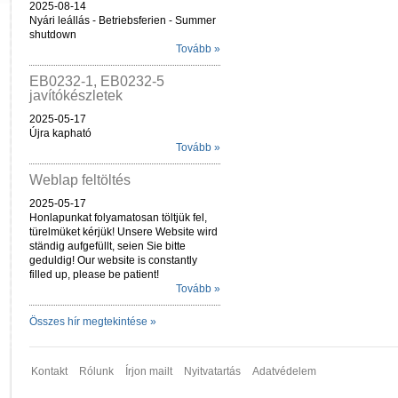
2025-08-14
Nyári leállás - Betriebsferien - Summer
shutdown
Tovább »
EB0232-1, EB0232-5
javítókészletek
2025-05-17
Újra kapható
Tovább »
Weblap feltöltés
2025-05-17
Honlapunkat folyamatosan töltjük fel,
türelmüket kérjük! Unsere Website wird
ständig aufgefüllt, seien Sie bitte
geduldig! Our website is constantly
filled up, please be patient!
Tovább »
Összes hír megtekintése »
Kontakt
Rólunk
Írjon mailt
Nyitvatartás
Adatvédelem