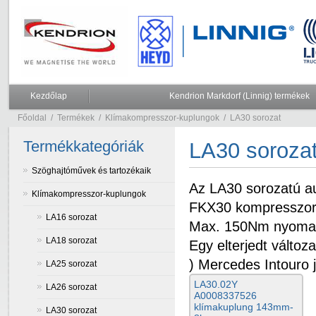
Kezdőlap
Kendrion Markdorf (Linnig) termékek
Főoldal
/
Termékek
/
Klímakompresszor-kuplungok
/
LA30 sorozat
Termékkategóriák
LA30 soroza
Szöghajtóművek és tartozékaik
Az LA30 sorozatú a
Klímakompresszor-kuplungok
FKX30 kompresszorok
LA16 sorozat
Max. 150Nm nyomaté
LA18 sorozat
Egy elterjedt vált
) Mercedes Intouro
LA25 sorozat
LA30.02Y
LA26 sorozat
A0008337526
klímakuplung 143mm-
LA30 sorozat