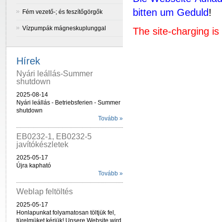
bitten um Geduld
!
Fém vezető-; és feszítőgörgők
Vízpumpák mágneskuplunggal
The site-charging is
Hírek
Nyári leállás-Summer
shutdown
2025-08-14
Nyári leállás - Betriebsferien - Summer
shutdown
Tovább »
EB0232-1, EB0232-5
javítókészletek
2025-05-17
Újra kapható
Tovább »
Weblap feltöltés
2025-05-17
Honlapunkat folyamatosan töltjük fel,
türelmüket kérjük! Unsere Website wird