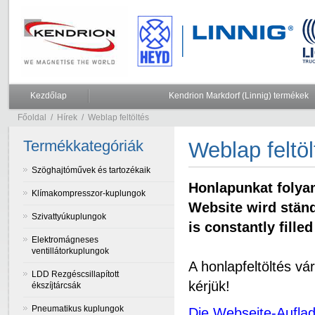
Kezdőlap
Kendrion Markdorf (Linnig) termékek
Főoldal
/
Hírek
/
Weblap feltöltés
Termékkategóriák
Weblap feltöl
Szöghajtóművek és tartozékaik
Honlapunkat folyam
Klímakompresszor-kuplungok
Website wird ständ
Szivattyúkuplungok
is constantly fille
Elektromágneses
ventillátorkuplungok
A honlapfeltöltés vá
LDD Rezgéscsillapított
kérjük!
ékszíjtárcsák
Pneumatikus kuplungok
Die Webseite-Aufladu