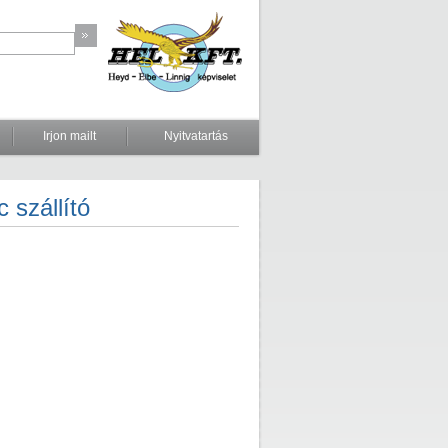
Irjon mailt
Nyitvatartás
 szállító