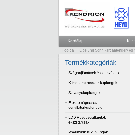
Kezdőlap
Kend
Főoldal
/
Elbe und Sohn kardántengely és ha
Termékkategóriák
Szöghajtóművek és tartozékaik
Klímakompresszor-kuplungok
Szivattyúkuplungok
Elektromágneses
ventillátorkuplungok
LDD Rezgéscsillapított
ékszíjtárcsák
Pneumatikus kuplungok