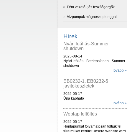
Fém vezető-; és feszítőgörgők
Vízpumpák mágneskuplunggal
Hírek
Nyári leállás-Summer
shutdown
2025-08-14
Nyári leállás - Betriebsferien - Summer
shutdown
Tovább »
EB0232-1, EB0232-5
javítókészletek
2025-05-17
Újra kapható
Tovább »
Weblap feltöltés
2025-05-17
Honlapunkat folyamatosan töltjük fel,
türelmüket kérjük! Unsere Website wird