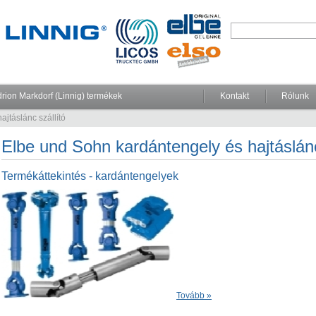
rion Markdorf (Linnig) termékek
Kontakt
Rólunk
jtáslánc szállító
Elbe und Sohn kardántengely és hajtáslánc
Termékáttekintés - kardántengelyek
Tovább »