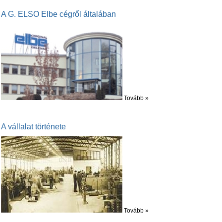
A G. ELSO Elbe cégről általában
Tovább »
A vállalat története
Tovább »